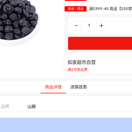
满$399-45 再送【$30
满减 / 赠品
如家超市自营
满$79免运费
商品详情
退换政策
品牌
山姆