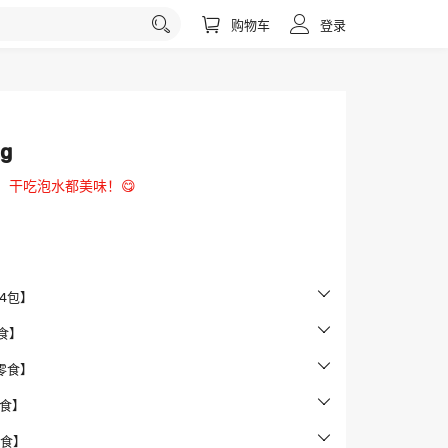
购物车
登录
g
，干吃泡水都美味！😋
合4包】
零食】
的零食】
零食】
零食】