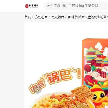
首页
方便粉面
烹煮粉面
回味赞 酸木瓜金汤鸭血粉丝 2
